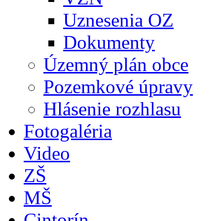
Uznesenia OZ
Dokumenty
Územný plán obce
Pozemkové úpravy
Hlásenie rozhlasu
Fotogaléria
Video
ZŠ
MŠ
Cintorín