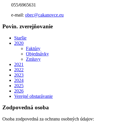
055/6965631
e-mail:
obec@cakanovce.eu
Povin. zverejňovanie
Staršie
2020
Faktúry
Objednávky
Zmluvy
2021
2022
2023
2024
2025
2026
Verejné obstarávanie
Zodpovedná osoba
Osoba zodpovedná za ochranu osobných údajov: