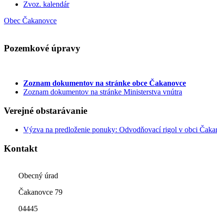
Zvoz. kalendár
Obec Čakanovce
Pozemkové úpravy
Zoznam dokumentov
na stránke obce Čakanovce
Zoznam dokumentov na stránke Ministerstva vnútra
Verejné obstarávanie
Výzva na predloženie ponuky: Odvodňovací rigol v obci Čak
Kontakt
Obecný úrad
Čakanovce 79
04445