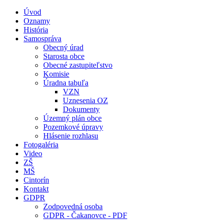
Úvod
Oznamy
História
Samospráva
Obecný úrad
Starosta obce
Obecné zastupiteľstvo
Komisie
Úradna tabuľa
VZN
Uznesenia OZ
Dokumenty
Územný plán obce
Pozemkové úpravy
Hlásenie rozhlasu
Fotogaléria
Video
ZŠ
MŠ
Cintorín
Kontakt
GDPR
Zodpovedná osoba
GDPR - Čakanovce - PDF