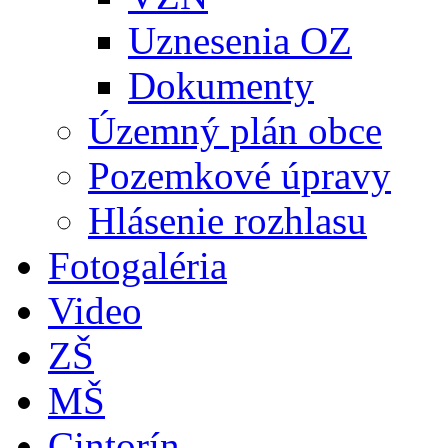
Uznesenia OZ
Dokumenty
Územný plán obce
Pozemkové úpravy
Hlásenie rozhlasu
Fotogaléria
Video
ZŠ
MŠ
Cintorín