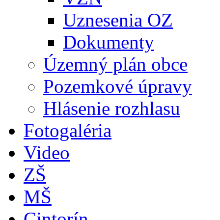
Uznesenia OZ
Dokumenty
Územný plán obce
Pozemkové úpravy
Hlásenie rozhlasu
Fotogaléria
Video
ZŠ
MŠ
Cintorín