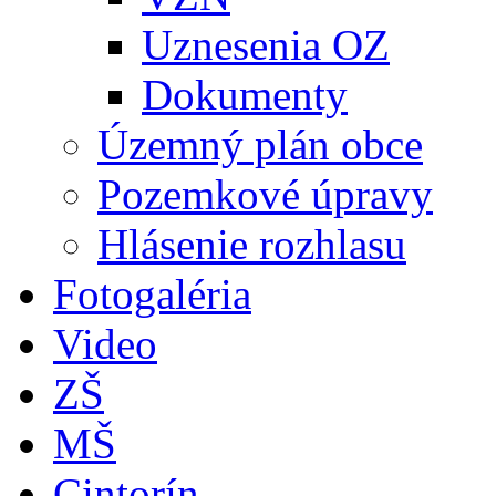
Uznesenia OZ
Dokumenty
Územný plán obce
Pozemkové úpravy
Hlásenie rozhlasu
Fotogaléria
Video
ZŠ
MŠ
Cintorín