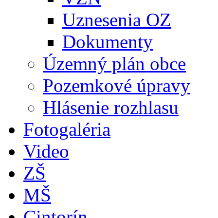
Uznesenia OZ
Dokumenty
Územný plán obce
Pozemkové úpravy
Hlásenie rozhlasu
Fotogaléria
Video
ZŠ
MŠ
Cintorín