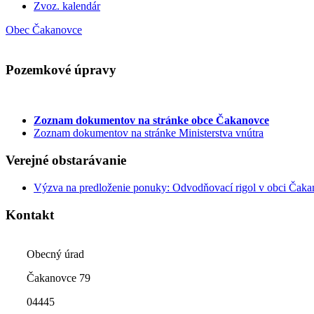
Zvoz. kalendár
Obec Čakanovce
Pozemkové úpravy
Zoznam dokumentov
na stránke obce Čakanovce
Zoznam dokumentov na stránke Ministerstva vnútra
Verejné obstarávanie
Výzva na predloženie ponuky: Odvodňovací rigol v obci Čak
Kontakt
Obecný úrad
Čakanovce 79
04445