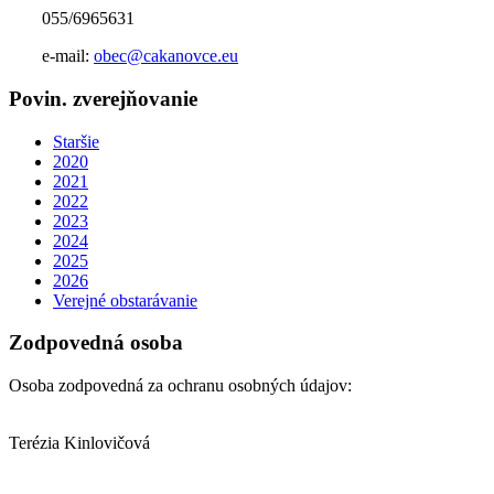
055/6965631
e-mail:
obec@cakanovce.eu
Povin. zverejňovanie
Staršie
2020
2021
2022
2023
2024
2025
2026
Verejné obstarávanie
Zodpovedná osoba
Osoba zodpovedná za ochranu osobných údajov:
Terézia Kinlovičová