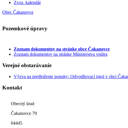
Zvoz. kalendár
Obec Čakanovce
Pozemkové úpravy
Zoznam dokumentov
na stránke obce Čakanovce
Zoznam dokumentov na stránke Ministerstva vnútra
Verejné obstarávanie
Výzva na predloženie ponuky: Odvodňovací rigol v obci Čak
Kontakt
Obecný úrad
Čakanovce 79
04445