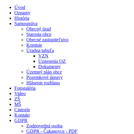
Úvod
Oznamy
História
Samospráva
Obecný úrad
Starosta obce
Obecné zastupiteľstvo
Komisie
Úradna tabuľa
VZN
Uznesenia OZ
Dokumenty
Územný plán obce
Pozemkové úpravy
Hlásenie rozhlasu
Fotogaléria
Video
ZŠ
MŠ
Cintorín
Kontakt
GDPR
Zodpovedná osoba
GDPR - Čakanovce - PDF