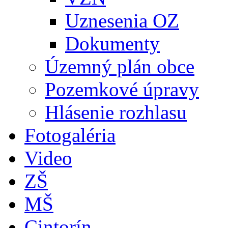
Uznesenia OZ
Dokumenty
Územný plán obce
Pozemkové úpravy
Hlásenie rozhlasu
Fotogaléria
Video
ZŠ
MŠ
Cintorín