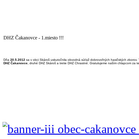
DHZ Čakanovce - 1.miesto !!!
Dňa
20.5.2012
sa v obci Skároš uskutočnila obvodná súťaž dobrovoľných hasičských zborov. 
DHZ Čakanovce
, druhé DHZ Skároš a tretie DHZ Chrastné. Gratulujeme naším chlapcom za ten