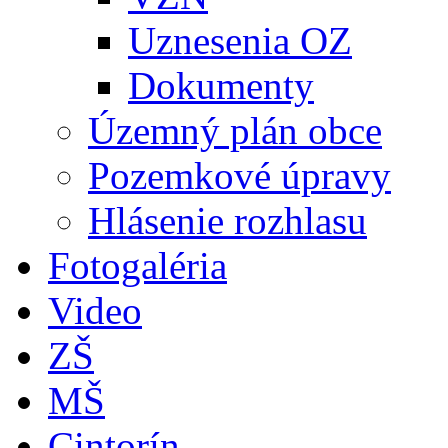
Uznesenia OZ
Dokumenty
Územný plán obce
Pozemkové úpravy
Hlásenie rozhlasu
Fotogaléria
Video
ZŠ
MŠ
Cintorín