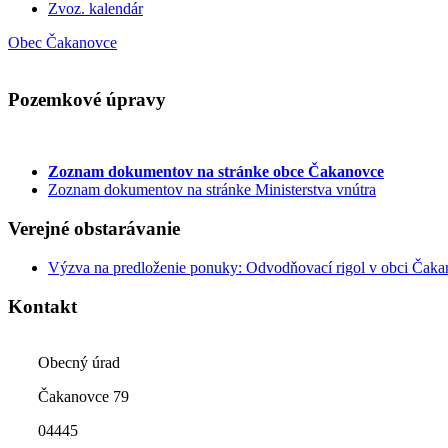
Zvoz. kalendár
Obec Čakanovce
Pozemkové úpravy
Zoznam dokumentov
na stránke obce Čakanovce
Zoznam dokumentov na stránke Ministerstva vnútra
Verejné obstarávanie
Výzva na predloženie ponuky: Odvodňovací rigol v obci Čak
Kontakt
Obecný úrad
Čakanovce 79
04445