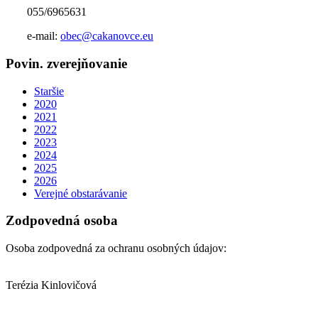
055/6965631
e-mail:
obec@cakanovce.eu
Povin. zverejňovanie
Staršie
2020
2021
2022
2023
2024
2025
2026
Verejné obstarávanie
Zodpovedná osoba
Osoba zodpovedná za ochranu osobných údajov:
Terézia Kinlovičová