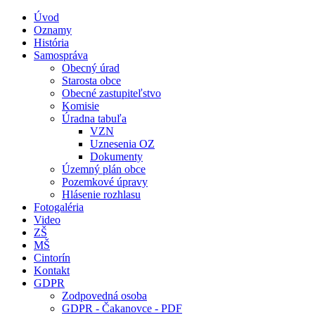
Úvod
Oznamy
História
Samospráva
Obecný úrad
Starosta obce
Obecné zastupiteľstvo
Komisie
Úradna tabuľa
VZN
Uznesenia OZ
Dokumenty
Územný plán obce
Pozemkové úpravy
Hlásenie rozhlasu
Fotogaléria
Video
ZŠ
MŠ
Cintorín
Kontakt
GDPR
Zodpovedná osoba
GDPR - Čakanovce - PDF