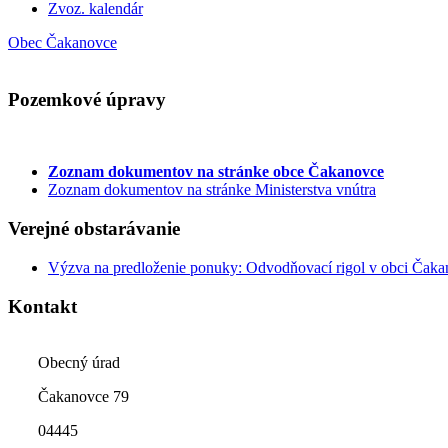
Zvoz. kalendár
Obec Čakanovce
Pozemkové úpravy
Zoznam dokumentov
na stránke obce Čakanovce
Zoznam dokumentov na stránke Ministerstva vnútra
Verejné obstarávanie
Výzva na predloženie ponuky: Odvodňovací rigol v obci Čak
Kontakt
Obecný úrad
Čakanovce 79
04445