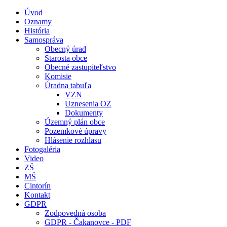
Úvod
Oznamy
História
Samospráva
Obecný úrad
Starosta obce
Obecné zastupiteľstvo
Komisie
Úradna tabuľa
VZN
Uznesenia OZ
Dokumenty
Územný plán obce
Pozemkové úpravy
Hlásenie rozhlasu
Fotogaléria
Video
ZŠ
MŠ
Cintorín
Kontakt
GDPR
Zodpovedná osoba
GDPR - Čakanovce - PDF