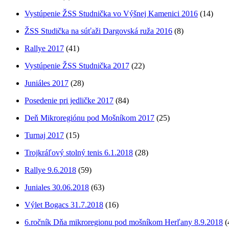
Vystúpenie ŽSS Studnička vo Výšnej Kamenici 2016
(14)
ŽSS Studička na súťaži Dargovská ruža 2016
(8)
Rallye 2017
(41)
Vystúpenie ŽSS Studnička 2017
(22)
Juniáles 2017
(28)
Posedenie pri jedličke 2017
(84)
Deň Mikroregiónu pod Mošníkom 2017
(25)
Turnaj 2017
(15)
Trojkráľový stolný tenis 6.1.2018
(28)
Rallye 9.6.2018
(59)
Juniales 30.06.2018
(63)
Výlet Bogacs 31.7.2018
(16)
6.ročník Dňa mikroregionu pod mošníkom Herľany 8.9.2018
(