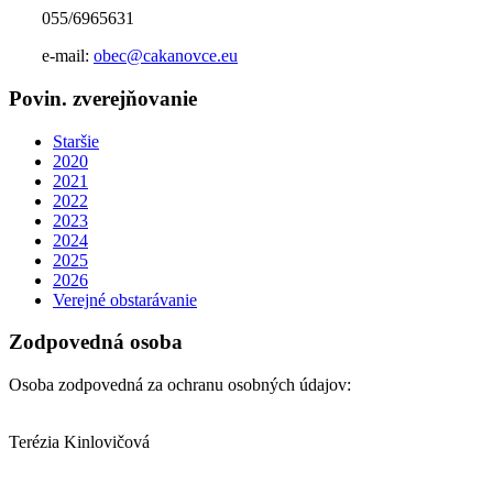
055/6965631
e-mail:
obec@cakanovce.eu
Povin. zverejňovanie
Staršie
2020
2021
2022
2023
2024
2025
2026
Verejné obstarávanie
Zodpovedná osoba
Osoba zodpovedná za ochranu osobných údajov:
Terézia Kinlovičová