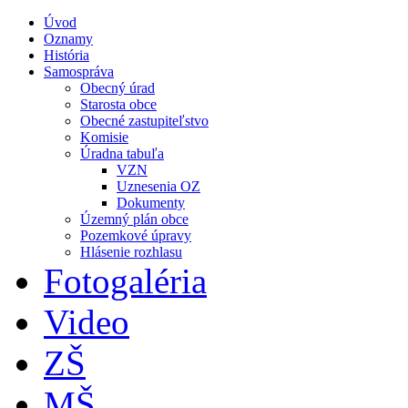
Úvod
Oznamy
História
Samospráva
Obecný úrad
Starosta obce
Obecné zastupiteľstvo
Komisie
Úradna tabuľa
VZN
Uznesenia OZ
Dokumenty
Územný plán obce
Pozemkové úpravy
Hlásenie rozhlasu
Fotogaléria
Video
ZŠ
MŠ