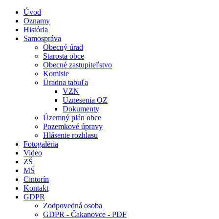
Úvod
Oznamy
História
Samospráva
Obecný úrad
Starosta obce
Obecné zastupiteľstvo
Komisie
Úradna tabuľa
VZN
Uznesenia OZ
Dokumenty
Územný plán obce
Pozemkové úpravy
Hlásenie rozhlasu
Fotogaléria
Video
ZŠ
MŠ
Cintorín
Kontakt
GDPR
Zodpovedná osoba
GDPR - Čakanovce - PDF