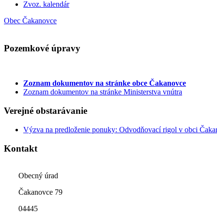
Zvoz. kalendár
Obec Čakanovce
Pozemkové úpravy
Zoznam dokumentov
na stránke obce Čakanovce
Zoznam dokumentov na stránke Ministerstva vnútra
Verejné obstarávanie
Výzva na predloženie ponuky: Odvodňovací rigol v obci Čak
Kontakt
Obecný úrad
Čakanovce 79
04445