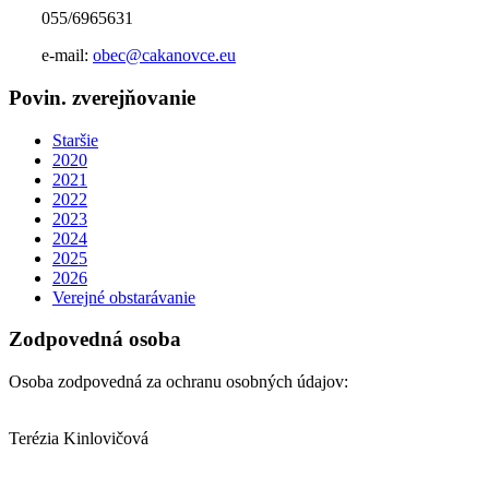
055/6965631
e-mail:
obec@cakanovce.eu
Povin. zverejňovanie
Staršie
2020
2021
2022
2023
2024
2025
2026
Verejné obstarávanie
Zodpovedná osoba
Osoba zodpovedná za ochranu osobných údajov:
Terézia Kinlovičová