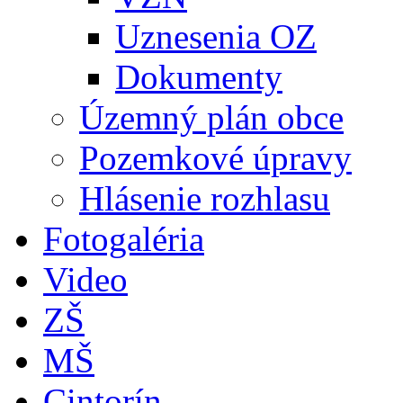
Uznesenia OZ
Dokumenty
Územný plán obce
Pozemkové úpravy
Hlásenie rozhlasu
Fotogaléria
Video
ZŠ
MŠ
Cintorín