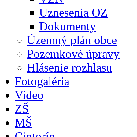
Uznesenia OZ
Dokumenty
Územný plán obce
Pozemkové úpravy
Hlásenie rozhlasu
Fotogaléria
Video
ZŠ
MŠ
Cintorín