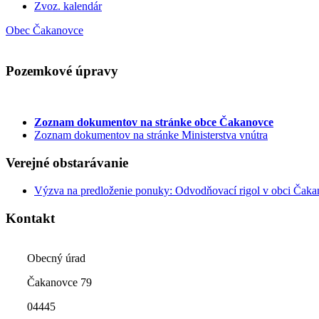
Zvoz. kalendár
Obec Čakanovce
Pozemkové úpravy
Zoznam dokumentov
na stránke obce Čakanovce
Zoznam dokumentov na stránke Ministerstva vnútra
Verejné obstarávanie
Výzva na predloženie ponuky: Odvodňovací rigol v obci Čak
Kontakt
Obecný úrad
Čakanovce 79
04445