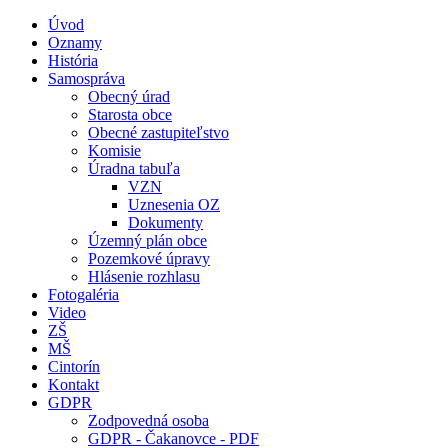
Úvod
Oznamy
História
Samospráva
Obecný úrad
Starosta obce
Obecné zastupiteľstvo
Komisie
Úradna tabuľa
VZN
Uznesenia OZ
Dokumenty
Územný plán obce
Pozemkové úpravy
Hlásenie rozhlasu
Fotogaléria
Video
ZŠ
MŠ
Cintorín
Kontakt
GDPR
Zodpovedná osoba
GDPR - Čakanovce - PDF