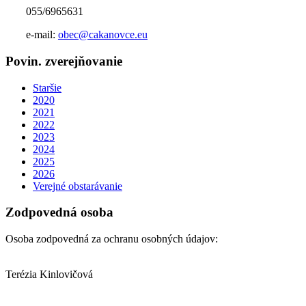
055/6965631
e-mail:
obec@cakanovce.eu
Povin. zverejňovanie
Staršie
2020
2021
2022
2023
2024
2025
2026
Verejné obstarávanie
Zodpovedná osoba
Osoba zodpovedná za ochranu osobných údajov:
Terézia Kinlovičová