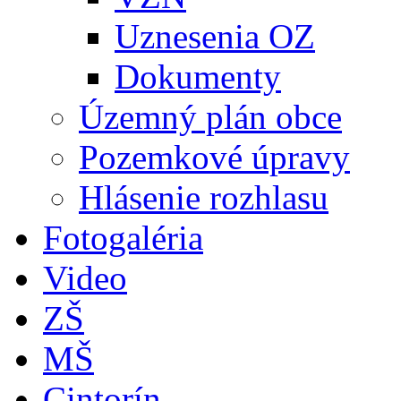
Uznesenia OZ
Dokumenty
Územný plán obce
Pozemkové úpravy
Hlásenie rozhlasu
Fotogaléria
Video
ZŠ
MŠ
Cintorín