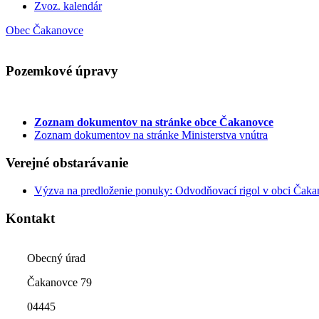
Zvoz. kalendár
Obec Čakanovce
Pozemkové úpravy
Zoznam dokumentov
na stránke obce Čakanovce
Zoznam dokumentov na stránke Ministerstva vnútra
Verejné obstarávanie
Výzva na predloženie ponuky: Odvodňovací rigol v obci Čak
Kontakt
Obecný úrad
Čakanovce 79
04445