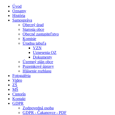
Úvod
Oznamy
História
Samospráva
Obecný úrad
Starosta obce
Obecné zastupiteľstvo
Komisie
Úradna tabuľa
VZN
Uznesenia OZ
Dokumenty
Územný plán obce
Pozemkové úpravy
Hlásenie rozhlasu
Fotogaléria
Video
ZŠ
MŠ
Cintorín
Kontakt
GDPR
Zodpovedná osoba
GDPR - Čakanovce - PDF