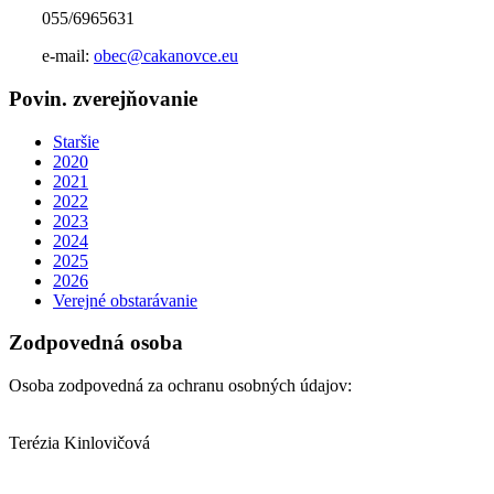
055/6965631
e-mail:
obec@cakanovce.eu
Povin. zverejňovanie
Staršie
2020
2021
2022
2023
2024
2025
2026
Verejné obstarávanie
Zodpovedná osoba
Osoba zodpovedná za ochranu osobných údajov:
Terézia Kinlovičová