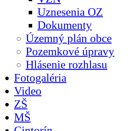
Uznesenia OZ
Dokumenty
Územný plán obce
Pozemkové úpravy
Hlásenie rozhlasu
Fotogaléria
Video
ZŠ
MŠ
Cintorín