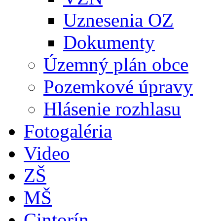
Uznesenia OZ
Dokumenty
Územný plán obce
Pozemkové úpravy
Hlásenie rozhlasu
Fotogaléria
Video
ZŠ
MŠ
Cintorín