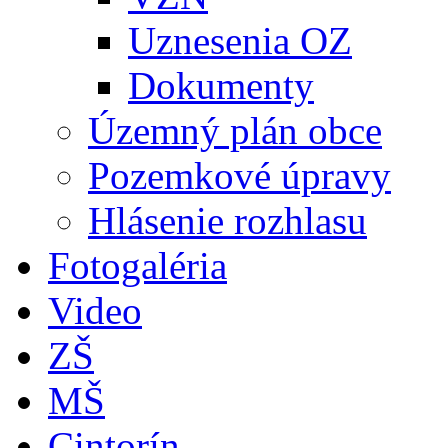
Uznesenia OZ
Dokumenty
Územný plán obce
Pozemkové úpravy
Hlásenie rozhlasu
Fotogaléria
Video
ZŠ
MŠ
Cintorín