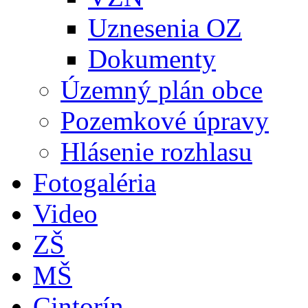
Uznesenia OZ
Dokumenty
Územný plán obce
Pozemkové úpravy
Hlásenie rozhlasu
Fotogaléria
Video
ZŠ
MŠ
Cintorín