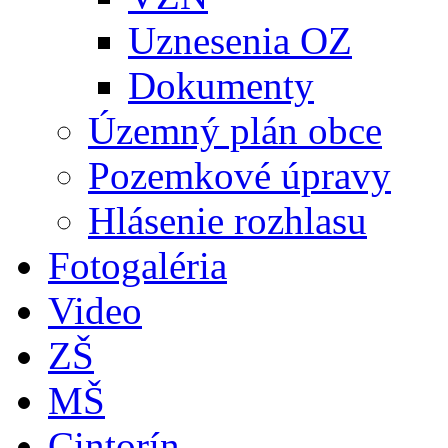
Uznesenia OZ
Dokumenty
Územný plán obce
Pozemkové úpravy
Hlásenie rozhlasu
Fotogaléria
Video
ZŠ
MŠ
Cintorín