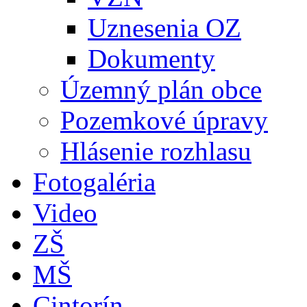
Uznesenia OZ
Dokumenty
Územný plán obce
Pozemkové úpravy
Hlásenie rozhlasu
Fotogaléria
Video
ZŠ
MŠ
Cintorín