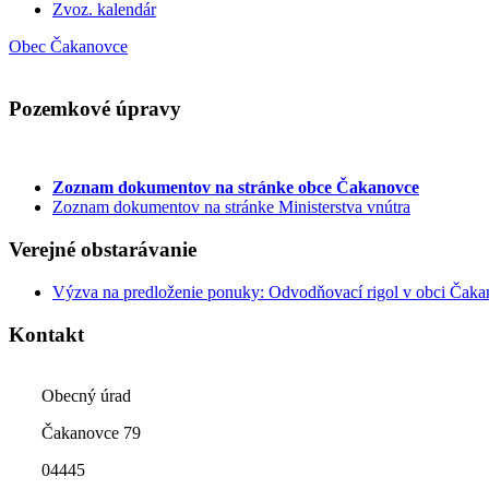
Zvoz. kalendár
Obec Čakanovce
Pozemkové úpravy
Zoznam dokumentov
na stránke obce Čakanovce
Zoznam dokumentov na stránke Ministerstva vnútra
Verejné obstarávanie
Výzva na predloženie ponuky: Odvodňovací rigol v obci Čak
Kontakt
Obecný úrad
Čakanovce 79
04445