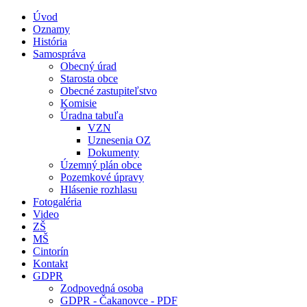
Úvod
Oznamy
História
Samospráva
Obecný úrad
Starosta obce
Obecné zastupiteľstvo
Komisie
Úradna tabuľa
VZN
Uznesenia OZ
Dokumenty
Územný plán obce
Pozemkové úpravy
Hlásenie rozhlasu
Fotogaléria
Video
ZŠ
MŠ
Cintorín
Kontakt
GDPR
Zodpovedná osoba
GDPR - Čakanovce - PDF