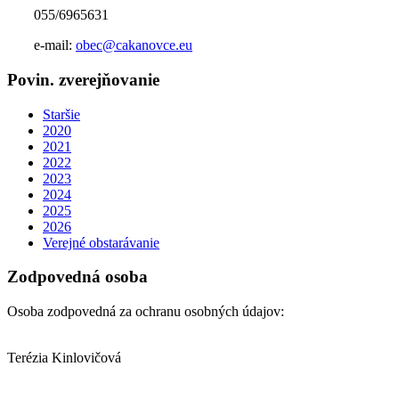
055/6965631
e-mail:
obec@cakanovce.eu
Povin. zverejňovanie
Staršie
2020
2021
2022
2023
2024
2025
2026
Verejné obstarávanie
Zodpovedná osoba
Osoba zodpovedná za ochranu osobných údajov:
Terézia Kinlovičová