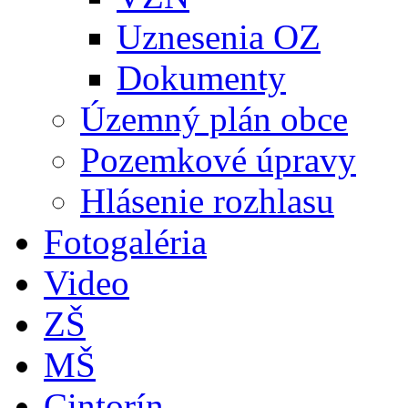
Uznesenia OZ
Dokumenty
Územný plán obce
Pozemkové úpravy
Hlásenie rozhlasu
Fotogaléria
Video
ZŠ
MŠ
Cintorín