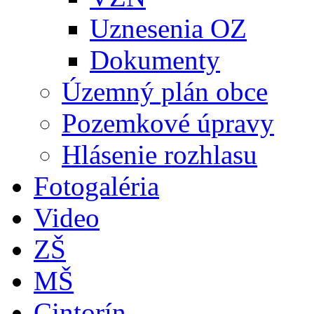
Uznesenia OZ
Dokumenty
Územný plán obce
Pozemkové úpravy
Hlásenie rozhlasu
Fotogaléria
Video
ZŠ
MŠ
Cintorín