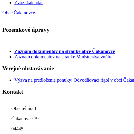
Zvoz. kalendár
Obec Čakanovce
Pozemkové úpravy
Zoznam dokumentov
na stránke obce Čakanovce
Zoznam dokumentov na stránke Ministerstva vnútra
Verejné obstarávanie
Výzva na predloženie ponuky: Odvodňovací rigol v obci Čak
Kontakt
Obecný úrad
Čakanovce 79
04445