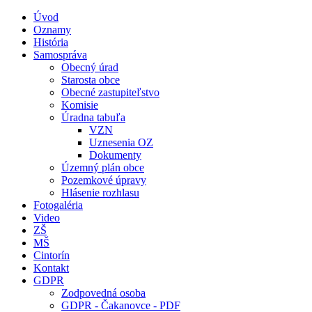
Úvod
Oznamy
História
Samospráva
Obecný úrad
Starosta obce
Obecné zastupiteľstvo
Komisie
Úradna tabuľa
VZN
Uznesenia OZ
Dokumenty
Územný plán obce
Pozemkové úpravy
Hlásenie rozhlasu
Fotogaléria
Video
ZŠ
MŠ
Cintorín
Kontakt
GDPR
Zodpovedná osoba
GDPR - Čakanovce - PDF