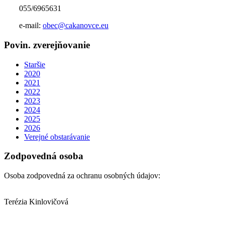
055/6965631
e-mail:
obec@cakanovce.eu
Povin. zverejňovanie
Staršie
2020
2021
2022
2023
2024
2025
2026
Verejné obstarávanie
Zodpovedná osoba
Osoba zodpovedná za ochranu osobných údajov:
Terézia Kinlovičová