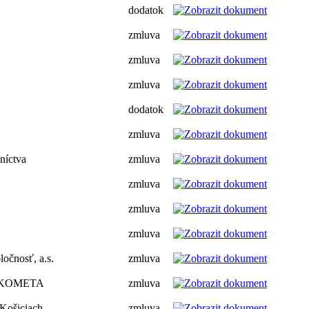
dodatok
zmluva
zmluva
zmluva
dodatok
zmluva
níctva
zmluva
zmluva
zmluva
zmluva
očnosť, a.s.
zmluva
su KOMETA
zmluva
 Košiciach
zmluva