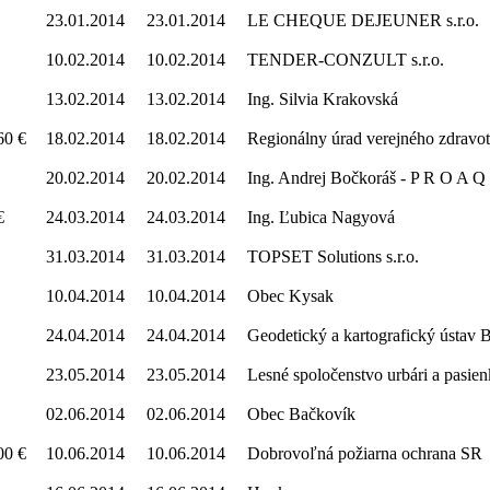
23.01.2014
23.01.2014
LE CHEQUE DEJEUNER s.r.o.
10.02.2014
10.02.2014
TENDER-CONZULT s.r.o.
13.02.2014
13.02.2014
Ing. Silvia Krakovská
60 €
18.02.2014
18.02.2014
Regionálny úrad verejného zdravot
20.02.2014
20.02.2014
Ing. Andrej Bočkoráš - P R O A Q
€
24.03.2014
24.03.2014
Ing. Ľubica Nagyová
31.03.2014
31.03.2014
TOPSET Solutions s.r.o.
10.04.2014
10.04.2014
Obec Kysak
24.04.2014
24.04.2014
Geodetický a kartografický ústav B
23.05.2014
23.05.2014
Lesné spoločenstvo urbári a pasie
02.06.2014
02.06.2014
Obec Bačkovík
00 €
10.06.2014
10.06.2014
Dobrovoľná požiarna ochrana SR