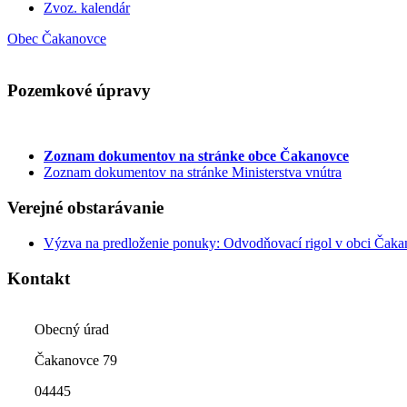
Zvoz. kalendár
Obec Čakanovce
Pozemkové úpravy
Zoznam dokumentov
na stránke obce Čakanovce
Zoznam dokumentov na stránke Ministerstva vnútra
Verejné obstarávanie
Výzva na predloženie ponuky: Odvodňovací rigol v obci Čak
Kontakt
Obecný úrad
Čakanovce 79
04445