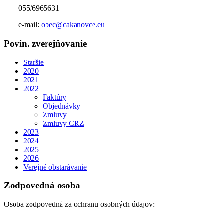
055/6965631
e-mail:
obec@cakanovce.eu
Povin. zverejňovanie
Staršie
2020
2021
2022
Faktúry
Objednávky
Zmluvy
Zmluvy CRZ
2023
2024
2025
2026
Verejné obstarávanie
Zodpovedná osoba
Osoba zodpovedná za ochranu osobných údajov: