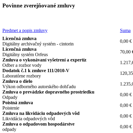
Povinne zverejňované zmluvy
Predmet a popis zmluvy
Suma
Licenčná zmluva
0,00 €
Digitálny archivačný systém - cintorin
Licenčná zmluva
70,00 
Digitálny systém Orfeus
Zmluva o vykonávaní vyšetrení a expertíz
1.217,
Odber a rozbor vody
Dodatok č.1 k zmluve 111/2010-V
120,35
Laboratórne rozbory
Zmluva o dielo
1.235,
Výkon odborného autorského dohľadu
Zmluva o prevádzke dopravného prostriedku
0,00 €
Odpady
Poistná zmluva
0,00 €
Poistenie
Zmluva na likvidáciu odpadových vôd
0,00 €
Likvidácia odpadových vôd
Zmluva o odpadovom hospodárstve
0,00 €
odpady