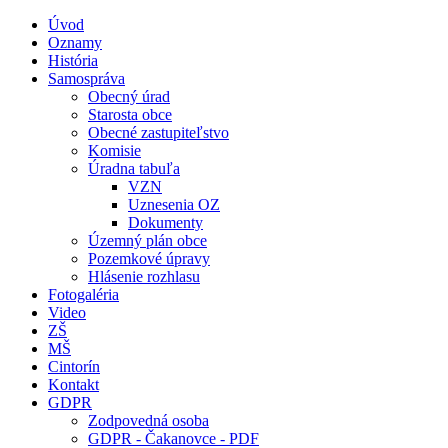
Úvod
Oznamy
História
Samospráva
Obecný úrad
Starosta obce
Obecné zastupiteľstvo
Komisie
Úradna tabuľa
VZN
Uznesenia OZ
Dokumenty
Územný plán obce
Pozemkové úpravy
Hlásenie rozhlasu
Fotogaléria
Video
ZŠ
MŠ
Cintorín
Kontakt
GDPR
Zodpovedná osoba
GDPR - Čakanovce - PDF