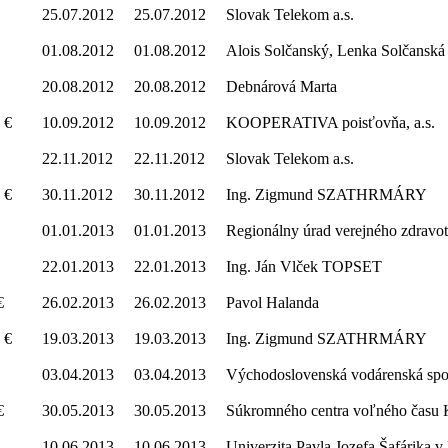
25.07.2012
25.07.2012
Slovak Telekom a.s.
01.08.2012
01.08.2012
Alois Solčanský, Lenka Solčanská
20.08.2012
20.08.2012
Debnárová Marta
 €
10.09.2012
10.09.2012
KOOPERATIVA poisťovňa, a.s.
22.11.2012
22.11.2012
Slovak Telekom a.s.
 €
30.11.2012
30.11.2012
Ing. Zigmund SZATHRMÁRY
01.01.2013
01.01.2013
Regionálny úrad verejného zdravot
22.01.2013
22.01.2013
Ing. Ján Vlček TOPSET
€
26.02.2013
26.02.2013
Pavol Halanda
 €
19.03.2013
19.03.2013
Ing. Zigmund SZATHRMÁRY
03.04.2013
03.04.2013
Východoslovenská vodárenská spol
€
30.05.2013
30.05.2013
Súkromného centra voľného ča
10.06.2013
10.06.2013
Univerzita Pavla Jozefa Šafárika v